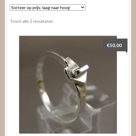
Nieuws
Submenu
Video’s
Gesorteerd
Toont alle 2 resultaten
uitvouwen
op
prijs:
laag
€
50,00
naar
hoog