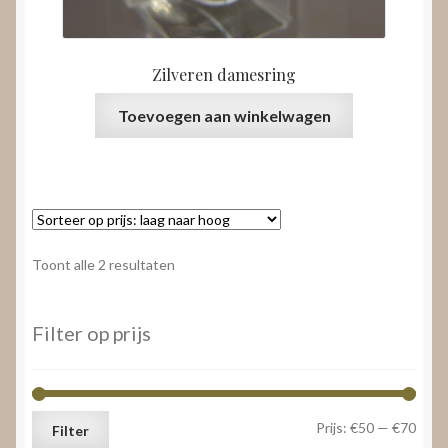
Zilveren damesring
Toevoegen aan winkelwagen
Gesorteerd
Toont alle 2 resultaten
op
prijs:
laag
Filter op prijs
naar
hoog
Min.
Max.
Prijs:
€50
—
€70
Filter