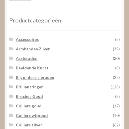
prijs
prijs
Productcategorieën
Accessoires
(5)
Armbanden Zilver
(39)
Assieraden
(30)
Beeldende Kunst
(3)
Bijzondere sieraden
(22)
Brilliantringen
(128)
Broches Goud
(3)
Colliers goud
(17)
Colliers witgoud
(10)
Colliers zilver
(62)