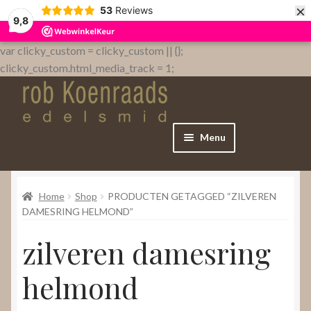
×
53
Reviews
9,8
var clicky_custom = clicky_custom || {};
clicky_custom.html_media_track = 1;
Menu
Home
Home
Shop
PRODUCTEN GETAGGED “ZILVEREN
WebShop
DAMESRING HELMOND”
zilveren damesring
Over
helmond
Contact