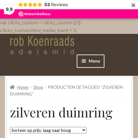
×
53
Reviews
9,8
var clicky_custom = clicky_custom || {};
clicky_custom.html_media_track = 1;
Menu
Home
Home
Shop
PRODUCTEN GETAGGED “ZILVEREN
WebShop
DUIMRING”
zilveren duimring
Over
Contact