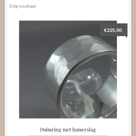
Nieuws
Enig resultaat
Submenu
Video’s
uitvouwen
€
225,00
Duimring met hamerslag