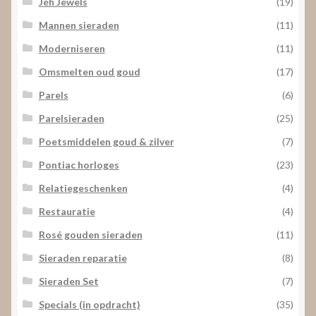
Jéh Jewels
(19)
Mannen sieraden
(11)
Moderniseren
(11)
Omsmelten oud goud
(17)
Parels
(6)
Parelsieraden
(25)
Poetsmiddelen goud & zilver
(7)
Pontiac horloges
(23)
Relatiegeschenken
(4)
Restauratie
(4)
Rosé gouden sieraden
(11)
Sieraden reparatie
(8)
Sieraden Set
(7)
Specials (in opdracht)
(35)