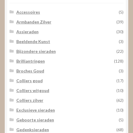
Accessoires
(5)
Armbanden Zilver
(39)
Assieraden
(30)
Beeldende Kunst
(3)
Bijzondere sieraden
(22)
Brilliantringen
(128)
Broches Goud
(3)
Colliers goud
(17)
Colliers witgoud
(10)
Colliers zilver
(62)
Exclusieve sieraden
(10)
Geboorte sieraden
(5)
Gedenksieraden
(68)