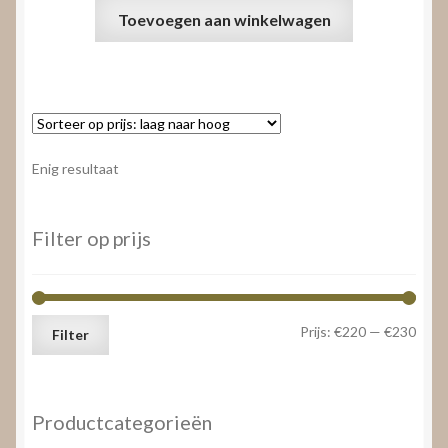
Toevoegen aan winkelwagen
Enig resultaat
Filter op prijs
Min.
Max.
Prijs:
€220
—
€230
Filter
prijs
prijs
Productcategorieën