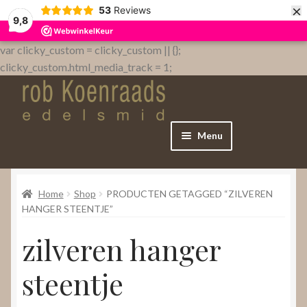
×
53
Reviews
9,8
var clicky_custom = clicky_custom || {};
clicky_custom.html_media_track = 1;
Menu
Home
Home
Shop
PRODUCTEN GETAGGED “ZILVEREN
WebShop
HANGER STEENTJE”
zilveren hanger
Over
steentje
Contact