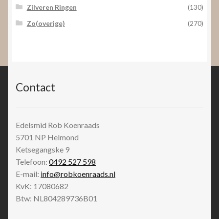
Zilveren Ringen
(130)
Zo(overige)
(270)
Contact
Edelsmid Rob Koenraads
5701 NP
Helmond
Ketsegangske 9
Telefoon:
0492 527 598
E-mail:
info@robkoenraads.nl
KvK: 17080682
Btw: NL804289736B01