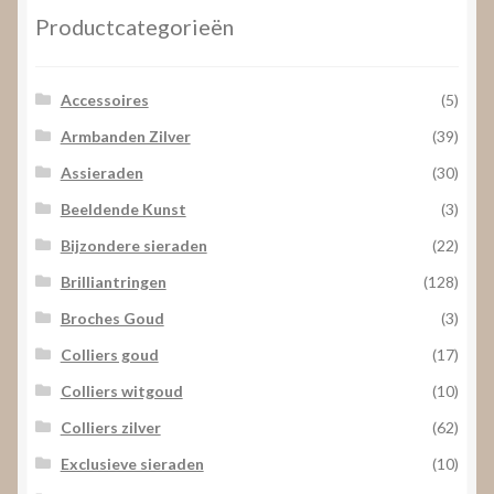
Productcategorieën
Accessoires
(5)
Armbanden Zilver
(39)
Assieraden
(30)
Beeldende Kunst
(3)
Bijzondere sieraden
(22)
Brilliantringen
(128)
Broches Goud
(3)
Colliers goud
(17)
Colliers witgoud
(10)
Colliers zilver
(62)
Exclusieve sieraden
(10)