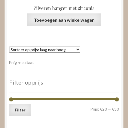
Zilveren hanger met zirconia
Toevoegen aan winkelwagen
Enig resultaat
Filter op prijs
Min.
Max.
Prijs:
€20
—
€30
Filter
prijs
prijs