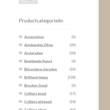
prijs
prijs
Productcategorieën
Accessoires
(5)
Armbanden Zilver
(39)
Assieraden
(30)
Beeldende Kunst
(3)
Bijzondere sieraden
(22)
Brilliantringen
(128)
Broches Goud
(3)
Colliers goud
(17)
Colliers witgoud
(10)
Colliers zilver
(62)