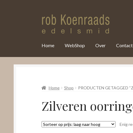
var clicky_custom = clicky_custom || {}; clicky_custom.html_media
Home
WebShop
Over
Contact
Home
Shop
PRODUCTEN GETAGGED “Z
Zilveren oorring
Enig re