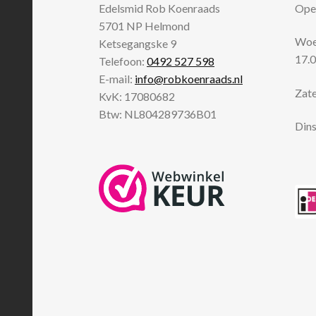
Edelsmid Rob Koenraads
Open
5701 NP
Helmond
Woen
Ketsegangske 9
17.0
Telefoon:
0492 527 598
E-mail:
info@robkoenraads.nl
Zate
KvK: 17080682
Btw: NL804289736B01
Dins