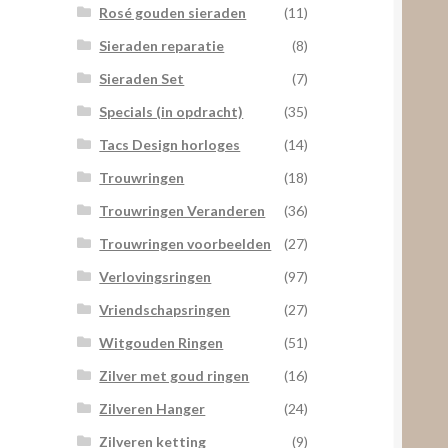
Rosé gouden sieraden
(11)
Sieraden reparatie
(8)
Sieraden Set
(7)
Specials (in opdracht)
(35)
Tacs Design horloges
(14)
Trouwringen
(18)
Trouwringen Veranderen
(36)
Trouwringen voorbeelden
(27)
Verlovingsringen
(97)
Vriendschapsringen
(27)
Witgouden Ringen
(51)
Zilver met goud ringen
(16)
Zilveren Hanger
(24)
Zilveren ketting
(9)