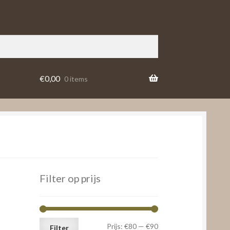
€
0,00
0 items
Filter op prijs
Min.
Max.
Prijs:
€80
—
€90
Filter