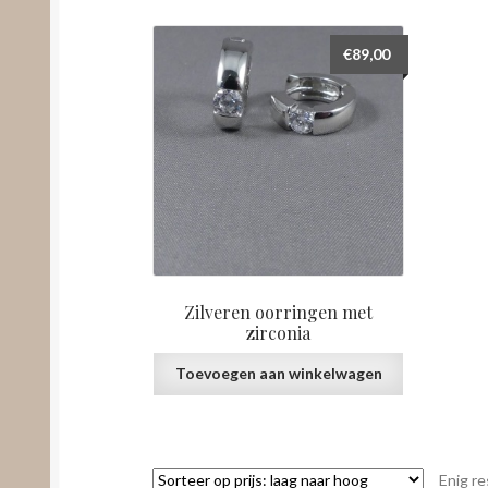
€
89,00
Zilveren oorringen met
zirconia
Toevoegen aan winkelwagen
Enig re