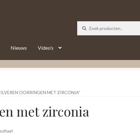
_track = 1;
Nieuws
Video’s
ILVEREN OORRINGEN MET ZIRCONIA”
en met zirconia
sultaat