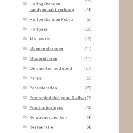
Horlogebanden
handgemaakt verkoop
(24)
Horlogebanden Pebro
(6)
Horloges
(10)
Jéh Jewels
(19)
Mannen sieraden
(11)
Moderniseren
(11)
Omsmelten oud goud
(17)
Parels
(6)
Parelsieraden
(25)
Poetsmiddelen goud & zilver
(7)
Pontiac horloges
(23)
Relatiegeschenken
(4)
Restauratie
(4)