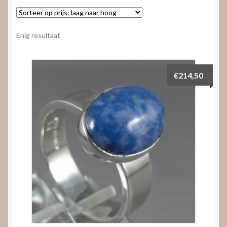
Nieuws
Submenu
Video’s
Enig resultaat
uitvouwen
€
214,50