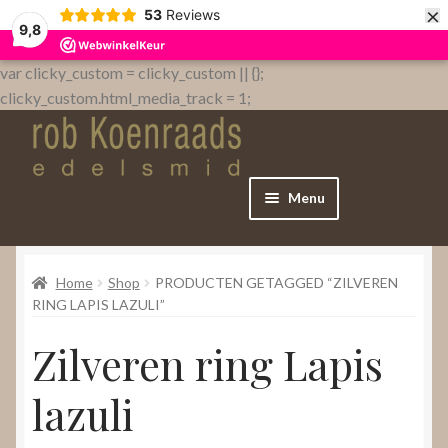
×
53
Reviews
9,8
var clicky_custom = clicky_custom || {};
clicky_custom.html_media_track = 1;
Menu
Home
Home
Shop
PRODUCTEN GETAGGED “ZILVEREN
WebShop
RING LAPIS LAZULI”
Zilveren ring Lapis
Over
lazuli
Contact