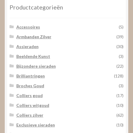
Productcategorieën
Accessoires
(5)
Armbanden Zilver
(39)
Assieraden
(30)
Beeldende Kunst
(3)
Bijzondere sieraden
(22)
Brilliantringen
(128)
Broches Goud
(3)
Colliers goud
(17)
Colliers witgoud
(10)
Colliers zilver
(62)
Exclusieve sieraden
(10)