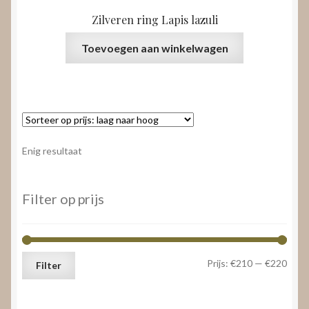
Zilveren ring Lapis lazuli
Toevoegen aan winkelwagen
Enig resultaat
Filter op prijs
Min.
Max.
Prijs:
€210
—
€220
Filter
prijs
prijs