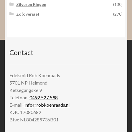
Zilveren Ringen
(130)
Zo(overige)
(270)
Contact
Edelsmid Rob Koenraads
5701 NP
Helmond
Ketsegangske 9
Telefoon:
0492 527 598
E-mail:
info@robkoenraads.nl
KvK: 17080682
Btw: NL804289736B01