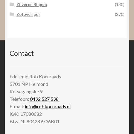
Zilveren Ringen
(130)
Zo(overige)
(270)
Contact
Edelsmid Rob Koenraads
5701 NP
Helmond
Ketsegangske 9
Telefoon:
0492 527 598
E-mail:
info@robkoenraads.nl
KvK: 17080682
Btw: NL804289736B01