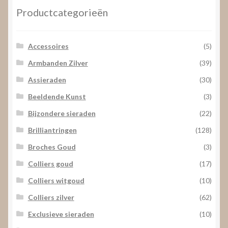
Productcategorieën
Accessoires
(5)
Armbanden Zilver
(39)
Assieraden
(30)
Beeldende Kunst
(3)
Bijzondere sieraden
(22)
Brilliantringen
(128)
Broches Goud
(3)
Colliers goud
(17)
Colliers witgoud
(10)
Colliers zilver
(62)
Exclusieve sieraden
(10)