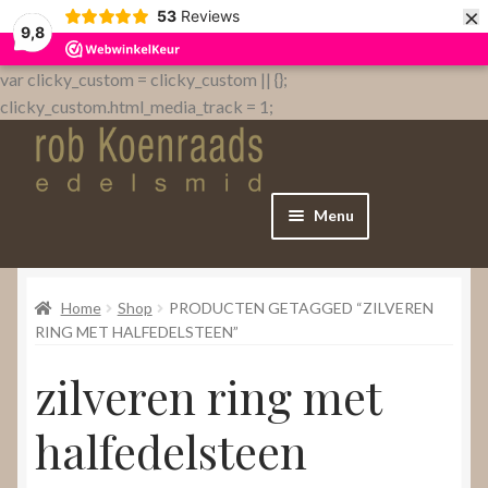
×
53
Reviews
9,8
var clicky_custom = clicky_custom || {};
clicky_custom.html_media_track = 1;
Menu
Home
Home
Shop
PRODUCTEN GETAGGED “ZILVEREN
WebShop
RING MET HALFEDELSTEEN”
zilveren ring met
Over
halfedelsteen
Contact