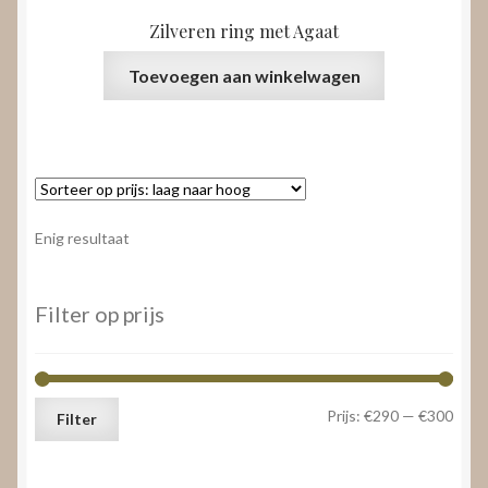
Zilveren ring met Agaat
Toevoegen aan winkelwagen
Enig resultaat
Filter op prijs
Min.
Max.
Prijs:
€290
—
€300
Filter
prijs
prijs