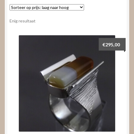
Nieuws
Submenu
Video’s
Enig resultaat
uitvouwen
€
295,00