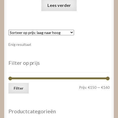
Lees verder
Enig resultaat
Filter op prijs
Min.
Max.
Prijs:
€150
—
€160
Filter
prijs
prijs
Productcategorieën