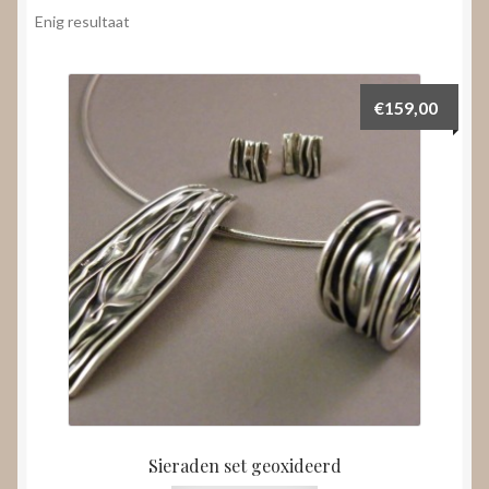
Nieuws
Enig resultaat
Submenu
Video’s
uitvouwen
€
159,00
Sieraden set geoxideerd