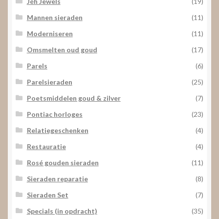
Jéh Jewels
(19)
Mannen sieraden
(11)
Moderniseren
(11)
Omsmelten oud goud
(17)
Parels
(6)
Parelsieraden
(25)
Poetsmiddelen goud & zilver
(7)
Pontiac horloges
(23)
Relatiegeschenken
(4)
Restauratie
(4)
Rosé gouden sieraden
(11)
Sieraden reparatie
(8)
Sieraden Set
(7)
Specials (in opdracht)
(35)