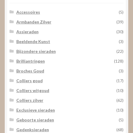
Accessoires
(5)
Armbanden Zilver
(39)
Assieraden
(30)
Beeldende Kunst
(3)
Bijzondere sieraden
(22)
Brilliantringen
(128)
Broches Goud
(3)
Colliers goud
(17)
Colliers witgoud
(10)
Colliers zilver
(62)
Exclusieve sieraden
(10)
Geboorte sieraden
(5)
Gedenksieraden
(68)