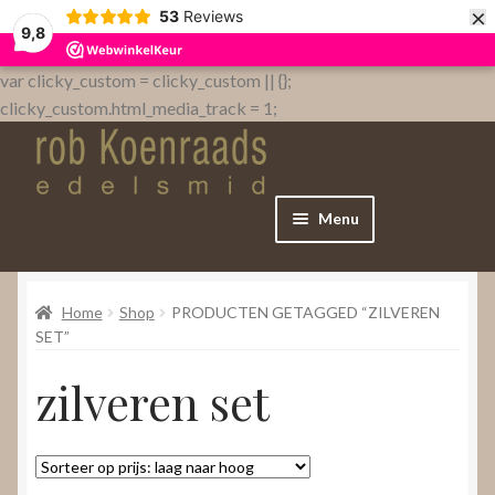
×
53
Reviews
9,8
var clicky_custom = clicky_custom || {};
clicky_custom.html_media_track = 1;
Menu
Home
Home
Shop
PRODUCTEN GETAGGED “ZILVEREN
WebShop
SET”
zilveren set
Over
Contact