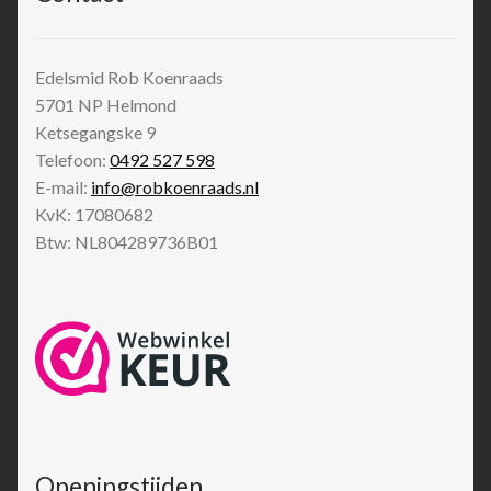
Edelsmid Rob Koenraads
5701 NP
Helmond
Ketsegangske 9
Telefoon:
0492 527 598
E-mail:
info@robkoenraads.nl
KvK: 17080682
Btw: NL804289736B01
Openingstijden