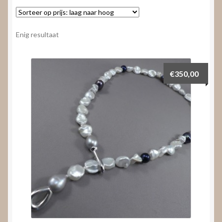
Nieuws
Submenu
Video’s
Enig resultaat
uitvouwen
€
350,00