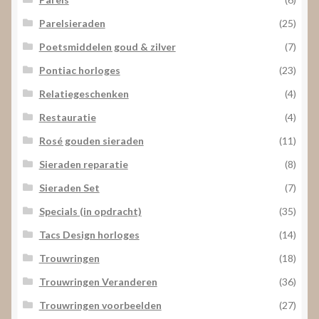
Parelsieraden
(25)
Poetsmiddelen goud & zilver
(7)
Pontiac horloges
(23)
Relatiegeschenken
(4)
Restauratie
(4)
Rosé gouden sieraden
(11)
Sieraden reparatie
(8)
Sieraden Set
(7)
Specials (in opdracht)
(35)
Tacs Design horloges
(14)
Trouwringen
(18)
Trouwringen Veranderen
(36)
Trouwringen voorbeelden
(27)