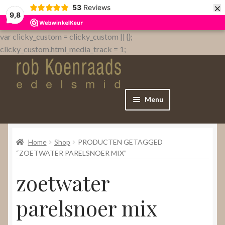
×
53
Reviews
9,8
var clicky_custom = clicky_custom || {};
clicky_custom.html_media_track = 1;
Menu
Home
Home
Shop
PRODUCTEN GETAGGED
WebShop
“ZOETWATER PARELSNOER MIX”
zoetwater
Over
parelsnoer mix
Contact