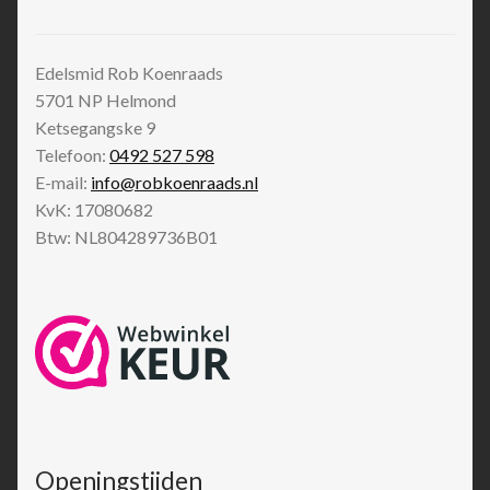
Edelsmid Rob Koenraads
5701 NP
Helmond
Ketsegangske 9
Telefoon:
0492 527 598
E-mail:
info@robkoenraads.nl
KvK: 17080682
Btw: NL804289736B01
Openingstijden