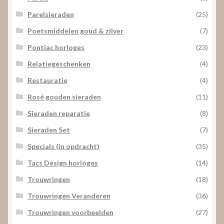
Parelsieraden
(25)
Poetsmiddelen goud & zilver
(7)
Pontiac horloges
(23)
Relatiegeschenken
(4)
Restauratie
(4)
Rosé gouden sieraden
(11)
Sieraden reparatie
(8)
Sieraden Set
(7)
Specials (in opdracht)
(35)
Tacs Design horloges
(14)
Trouwringen
(18)
Trouwringen Veranderen
(36)
Trouwringen voorbeelden
(27)