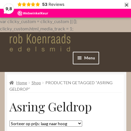
×
53
Reviews
9,8
var clicky_custom = clicky_custom || {};
clicky_custom.html_media_track = 1;
Menu
Home
Home
Shop
PRODUCTEN GETAGGED “ASRING
WebShop
GELDROP”
Asring Geldrop
Over
Contact