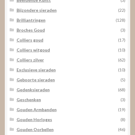
Beeldende Kunst
(3)
Bijzondere sieraden
(22)
Brilliantringen
(128)
Broches Goud
(3)
Colliers goud
(17)
Colliers witgoud
(10)
Colliers zilver
(62)
Exclusieve sieraden
(10)
Geboorte sieraden
(5)
Gedenksieraden
(68)
Geschenken
(3)
Gouden Armbanden
(19)
Gouden Horloges
(8)
Gouden Oorbellen
(46)