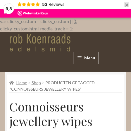
×
53
Reviews
9,8
var clicky_custom = clicky_custom || {};
clicky_custom.html_media_track = 1;
Menu
Home
Home
Shop
PRODUCTEN GETAGGED
WebShop
“CONNOISSEURS JEWELLERY WIPES”
Connoisseurs
Over
jewellery wipes
Contact