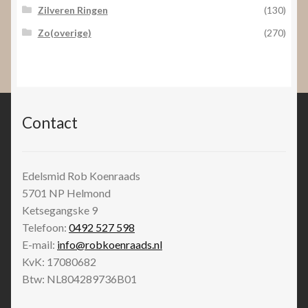
Zilveren Ringen
(130)
Zo(overige)
(270)
Contact
Edelsmid Rob Koenraads
5701 NP
Helmond
Ketsegangske 9
Telefoon:
0492 527 598
E-mail:
info@robkoenraads.nl
KvK: 17080682
Btw: NL804289736B01