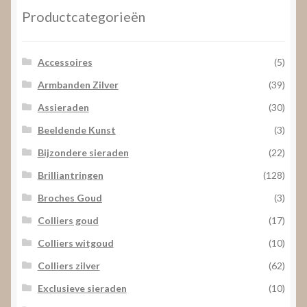
Productcategorieën
Accessoires
(5)
Armbanden Zilver
(39)
Assieraden
(30)
Beeldende Kunst
(3)
Bijzondere sieraden
(22)
Brilliantringen
(128)
Broches Goud
(3)
Colliers goud
(17)
Colliers witgoud
(10)
Colliers zilver
(62)
Exclusieve sieraden
(10)