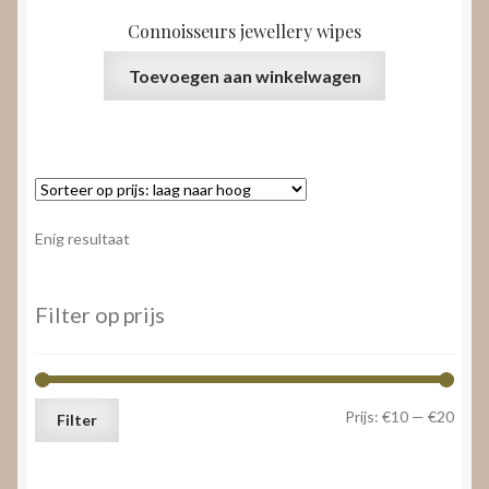
Connoisseurs jewellery wipes
Toevoegen aan winkelwagen
Enig resultaat
Filter op prijs
Min.
Max.
Prijs:
€10
—
€20
Filter
prijs
prijs