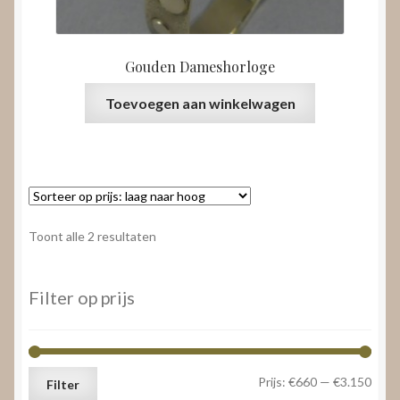
Gouden Dameshorloge
Toevoegen aan winkelwagen
Gesorteerd
Toont alle 2 resultaten
op
prijs:
laag
Filter op prijs
naar
hoog
Min.
Max.
Prijs:
€660
—
€3.150
Filter