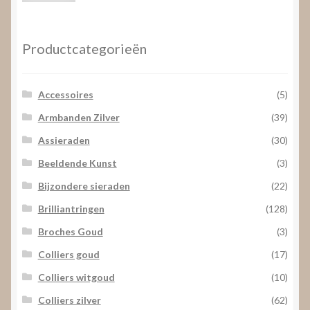
prijs
prijs
Productcategorieën
Accessoires
(5)
Armbanden Zilver
(39)
Assieraden
(30)
Beeldende Kunst
(3)
Bijzondere sieraden
(22)
Brilliantringen
(128)
Broches Goud
(3)
Colliers goud
(17)
Colliers witgoud
(10)
Colliers zilver
(62)