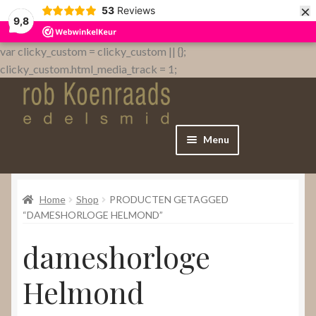
×
53
Reviews
9,8
var clicky_custom = clicky_custom || {};
clicky_custom.html_media_track = 1;
Menu
Home
Home
Shop
PRODUCTEN GETAGGED
WebShop
“DAMESHORLOGE HELMOND”
dameshorloge
Over
Helmond
Contact