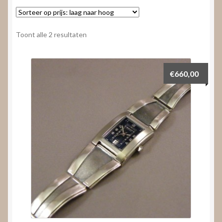
Nieuws
Submenu
Video’s
Gesorteerd
Toont alle 2 resultaten
uitvouwen
op
prijs:
laag
€
660,00
naar
hoog