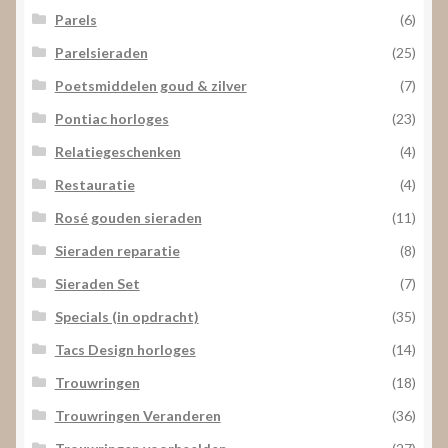
Parels
(6)
Parelsieraden
(25)
Poetsmiddelen goud & zilver
(7)
Pontiac horloges
(23)
Relatiegeschenken
(4)
Restauratie
(4)
Rosé gouden sieraden
(11)
Sieraden reparatie
(8)
Sieraden Set
(7)
Specials (in opdracht)
(35)
Tacs Design horloges
(14)
Trouwringen
(18)
Trouwringen Veranderen
(36)