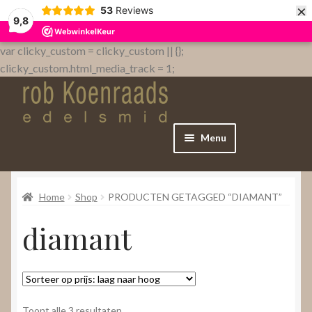
×
53
Reviews
9,8
var clicky_custom = clicky_custom || {};
clicky_custom.html_media_track = 1;
Menu
Home
Home
Shop
PRODUCTEN GETAGGED “DIAMANT”
WebShop
diamant
Over
Contact
Gesorteerd
Toont alle 3 resultaten