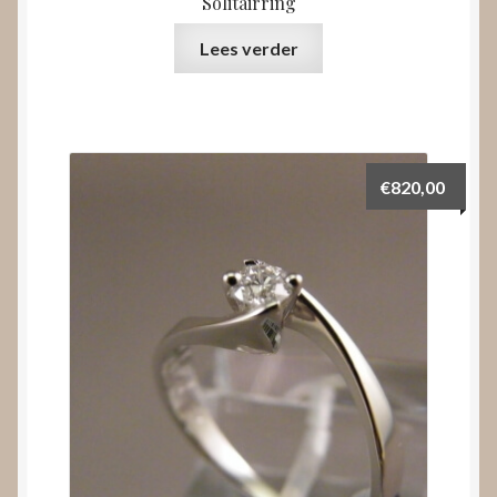
Solitairring
Lees verder
€
820,00