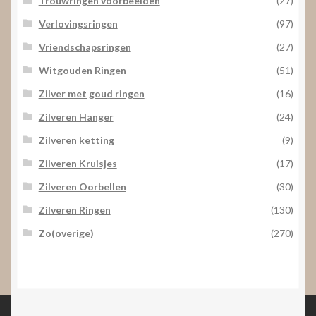
Trouwringen voorbeelden
(27)
Verlovingsringen
(97)
Vriendschapsringen
(27)
Witgouden Ringen
(51)
Zilver met goud ringen
(16)
Zilveren Hanger
(24)
Zilveren ketting
(9)
Zilveren Kruisjes
(17)
Zilveren Oorbellen
(30)
Zilveren Ringen
(130)
Zo(overige)
(270)