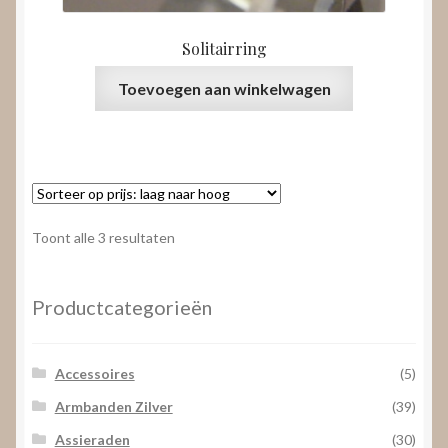
Solitairring
Toevoegen aan winkelwagen
Gesorteerd
Toont alle 3 resultaten
op
prijs:
laag
Productcategorieën
naar
hoog
Accessoires
(5)
Armbanden Zilver
(39)
Assieraden
(30)