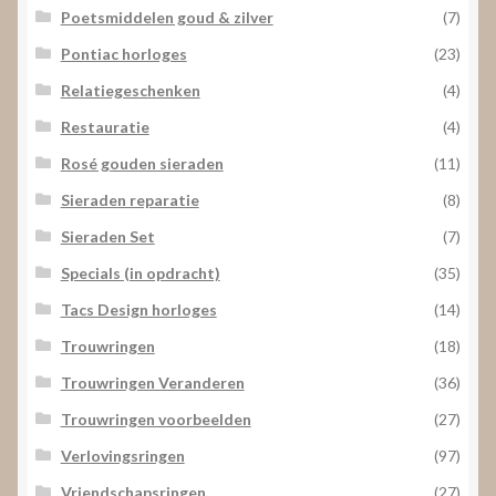
Poetsmiddelen goud & zilver
(7)
Pontiac horloges
(23)
Relatiegeschenken
(4)
Restauratie
(4)
Rosé gouden sieraden
(11)
Sieraden reparatie
(8)
Sieraden Set
(7)
Specials (in opdracht)
(35)
Tacs Design horloges
(14)
Trouwringen
(18)
Trouwringen Veranderen
(36)
Trouwringen voorbeelden
(27)
Verlovingsringen
(97)
Vriendschapsringen
(27)