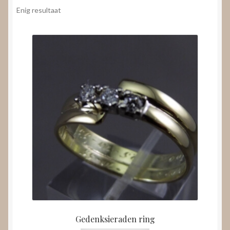
Nieuws
Enig resultaat
Submenu
Video’s
uitvouwen
Gedenksieraden ring