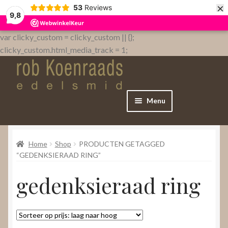
×
53
Reviews
9,8
var clicky_custom = clicky_custom || {};
clicky_custom.html_media_track = 1;
Menu
Home
Home
Shop
PRODUCTEN GETAGGED
WebShop
“GEDENKSIERAAD RING”
gedenksieraad ring
Over
Contact