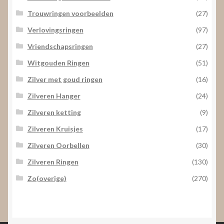
Trouwringen voorbeelden
(27)
Verlovingsringen
(97)
Vriendschapsringen
(27)
Witgouden Ringen
(51)
Zilver met goud ringen
(16)
Zilveren Hanger
(24)
Zilveren ketting
(9)
Zilveren Kruisjes
(17)
Zilveren Oorbellen
(30)
Zilveren Ringen
(130)
Zo(overige)
(270)