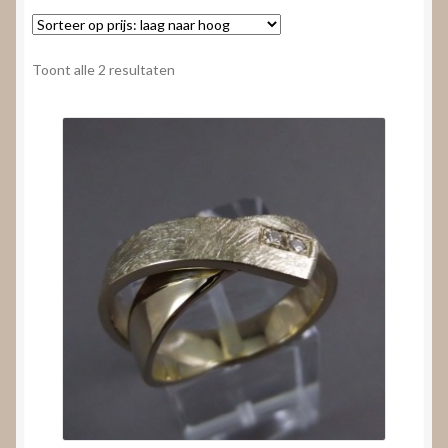
Nieuws
Submenu
Video’s
Gesorteerd
Toont alle 2 resultaten
uitvouwen
op
prijs:
laag
naar
hoog