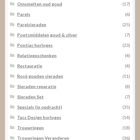
Omsmelten oud goud
(17)
Parels
(6)
Parelsieraden
(25)
Poetsmiddelen goud & zilver
(7)
Pontiac horloges
(23)
Relatiegeschenken
(4)
Restauratie
(4)
Rosé gouden sieraden
(11)
Sieraden reparatie
(8)
Sieraden Set
(7)
Specials (in opdracht)
(35)
Tacs Design horloges
(14)
Trouwringen
(18)
Trouwringen Veranderen
(36)