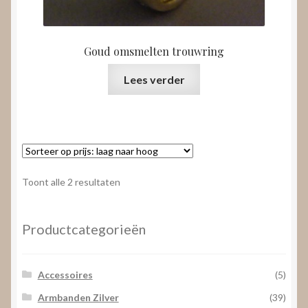
Goud omsmelten trouwring
Lees verder
Gesorteerd
Toont alle 2 resultaten
op
prijs:
laag
Productcategorieën
naar
hoog
Accessoires
(5)
Armbanden Zilver
(39)