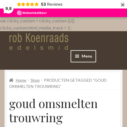
×
53
Reviews
9,8
var clicky_custom = clicky_custom || {};
clicky_custom.html_media_track = 1;
Menu
Home
Home
Shop
PRODUCTEN GETAGGED “GOUD
WebShop
OMSMELTEN TROUWRING”
goud omsmelten
Over
trouwring
Contact