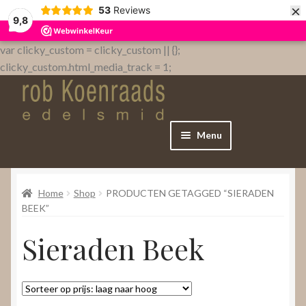
×
53
Reviews
9,8
var clicky_custom = clicky_custom || {};
clicky_custom.html_media_track = 1;
Menu
Home
Home
Shop
PRODUCTEN GETAGGED “SIERADEN
WebShop
BEEK”
Sieraden Beek
Over
Contact