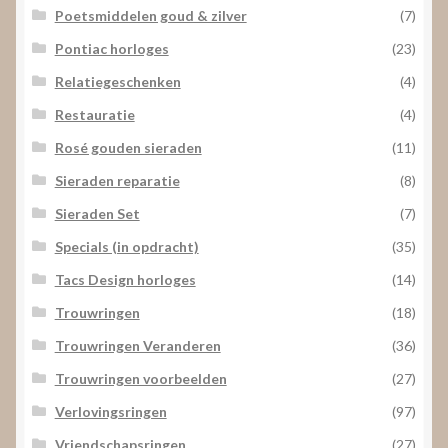
Poetsmiddelen goud & zilver
(7)
Pontiac horloges
(23)
Relatiegeschenken
(4)
Restauratie
(4)
Rosé gouden sieraden
(11)
Sieraden reparatie
(8)
Sieraden Set
(7)
Specials (in opdracht)
(35)
Tacs Design horloges
(14)
Trouwringen
(18)
Trouwringen Veranderen
(36)
Trouwringen voorbeelden
(27)
Verlovingsringen
(97)
Vriendschapsringen
(27)