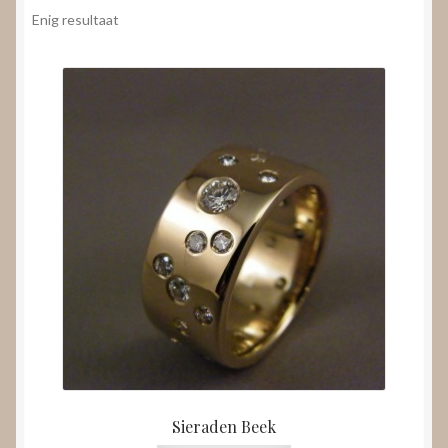
Nieuws
Enig resultaat
Submenu
Video’s
uitvouwen
Sieraden Beek