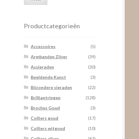
prijs
prijs
Productcategorieën
Accessoires
(5)
Armbanden Zilver
(39)
Assieraden
(30)
Beeldende Kunst
(3)
Bijzondere sieraden
(22)
Brilliantringen
(128)
Broches Goud
(3)
Colliers goud
(17)
Colliers witgoud
(10)
Colliers zilver
(62)