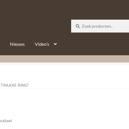
_track = 1;
Nieuws
Video’s
TRAKKE RING”
sultaat