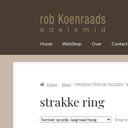
var clicky_custom = clicky_custom || {}; clicky_custom.html_media
Home
WebShop
Over
Contact
Home
Shop
PRODUCTEN GETAGGED “S
strakke ring
Enig re