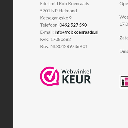
Edelsmid Rob Koenraads
Open
5701 NP
Helmond
Woen
Ketsegangske 9
17.0
Telefoon:
0492 527 598
E-mail:
info@robkoenraads.nl
Zate
KvK: 17080682
Btw: NL804289736B01
Dins