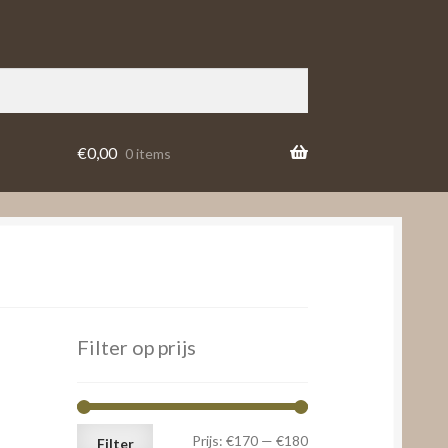
€
0,00
0 items
Filter op prijs
Min.
Max.
Prijs:
€170
—
€180
Filter