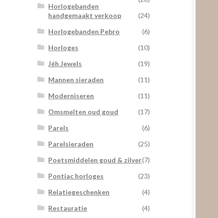
Horlogebanden
handgemaakt verkoop
(24)
Horlogebanden Pebro
(6)
Horloges
(10)
Jéh Jewels
(19)
Mannen sieraden
(11)
Moderniseren
(11)
Omsmelten oud goud
(17)
Parels
(6)
Parelsieraden
(25)
Poetsmiddelen goud & zilver
(7)
Pontiac horloges
(23)
Relatiegeschenken
(4)
Restauratie
(4)