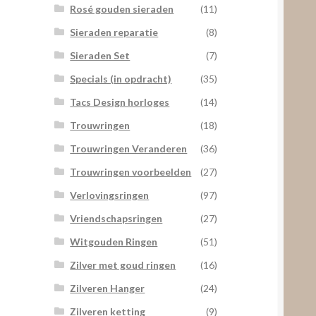
Rosé gouden sieraden
(11)
Sieraden reparatie
(8)
Sieraden Set
(7)
Specials (in opdracht)
(35)
Tacs Design horloges
(14)
Trouwringen
(18)
Trouwringen Veranderen
(36)
Trouwringen voorbeelden
(27)
Verlovingsringen
(97)
Vriendschapsringen
(27)
Witgouden Ringen
(51)
Zilver met goud ringen
(16)
Zilveren Hanger
(24)
Zilveren ketting
(9)