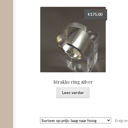
€
175,00
Strakke ring zilver
Lees verder
Enig re