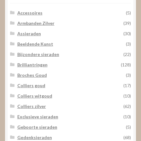
Accessoires
(5)
Armbanden Zilver
(39)
Assieraden
(30)
Beeldende Kunst
(3)
Bijzondere sieraden
(22)
Brilliantringen
(128)
Broches Goud
(3)
Colliers goud
(17)
Colliers witgoud
(10)
Colliers zilver
(62)
Exclusieve sieraden
(10)
Geboorte sieraden
(5)
Gedenksieraden
(68)