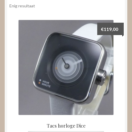
Nieuws
Enig resultaat
Submenu
Video’s
uitvouwen
€
119,00
Tacs horloge Dice