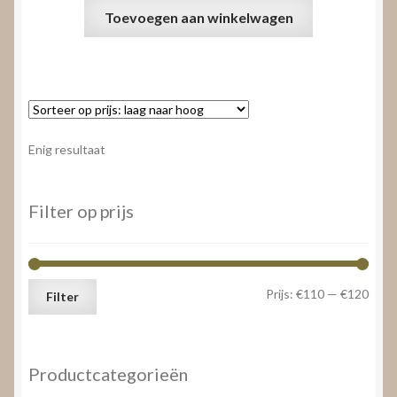
Toevoegen aan winkelwagen
Enig resultaat
Filter op prijs
Min.
Max.
Prijs:
€110
—
€120
Filter
prijs
prijs
Productcategorieën