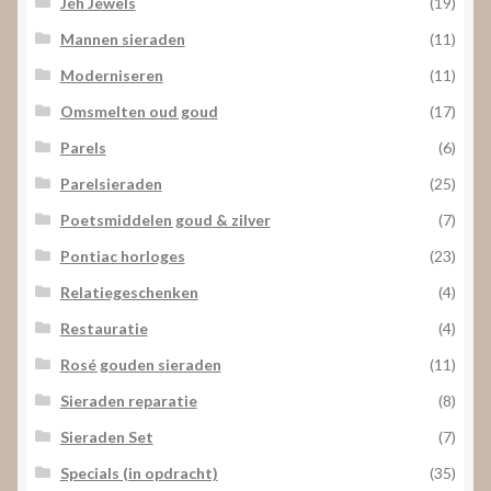
Jéh Jewels
(19)
Mannen sieraden
(11)
Moderniseren
(11)
Omsmelten oud goud
(17)
Parels
(6)
Parelsieraden
(25)
Poetsmiddelen goud & zilver
(7)
Pontiac horloges
(23)
Relatiegeschenken
(4)
Restauratie
(4)
Rosé gouden sieraden
(11)
Sieraden reparatie
(8)
Sieraden Set
(7)
Specials (in opdracht)
(35)