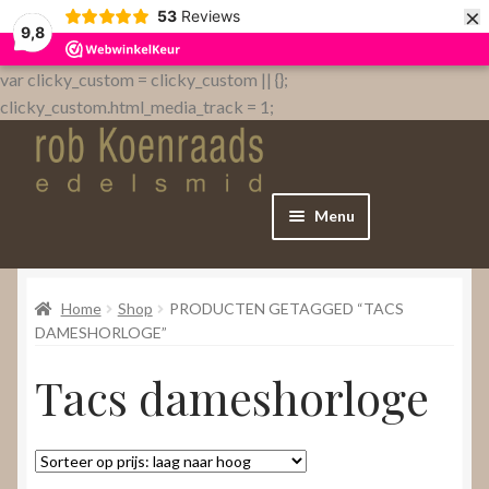
×
53
Reviews
9,8
var clicky_custom = clicky_custom || {};
clicky_custom.html_media_track = 1;
Menu
Home
Home
Shop
PRODUCTEN GETAGGED “TACS
WebShop
DAMESHORLOGE”
Tacs dameshorloge
Over
Contact