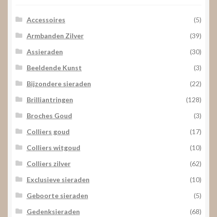
Accessoires
(5)
Armbanden Zilver
(39)
Assieraden
(30)
Beeldende Kunst
(3)
Bijzondere sieraden
(22)
Brilliantringen
(128)
Broches Goud
(3)
Colliers goud
(17)
Colliers witgoud
(10)
Colliers zilver
(62)
Exclusieve sieraden
(10)
Geboorte sieraden
(5)
Gedenksieraden
(68)