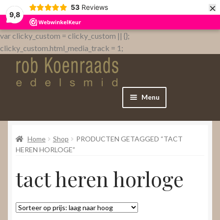
×
53
Reviews
9,8
var clicky_custom = clicky_custom || {};
clicky_custom.html_media_track = 1;
Menu
Home
Home
Shop
PRODUCTEN GETAGGED “TACT
WebShop
HEREN HORLOGE”
tact heren horloge
Over
Contact