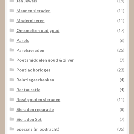
Jéh Jewels
(19)
Mannen sieraden
(11)
Moderniseren
(11)
Omsmelten oud goud
(17)
Parels
(6)
Parelsieraden
(25)
Poetsmiddelen goud & zilver
(7)
Pontiac horloges
(23)
Relatiegeschenken
(4)
Restauratie
(4)
Rosé gouden sieraden
(11)
Sieraden reparatie
(8)
Sieraden Set
(7)
Specials (in opdracht)
(35)