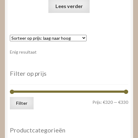
Lees verder
Enig resultaat
Filter op prijs
Min.
Max.
Prijs:
€320
—
€330
Filter
prijs
prijs
Productcategorieën