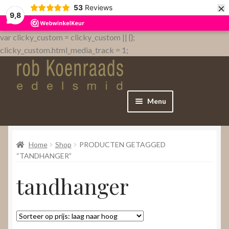
×
53
Reviews
9,8
var clicky_custom = clicky_custom || {};
clicky_custom.html_media_track = 1;
Menu
Home
Home
Shop
PRODUCTEN GETAGGED
WebShop
“TANDHANGER”
tandhanger
Over
Contact