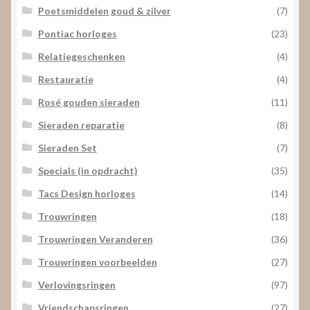
Poetsmiddelen goud & zilver
(7)
Pontiac horloges
(23)
Relatiegeschenken
(4)
Restauratie
(4)
Rosé gouden sieraden
(11)
Sieraden reparatie
(8)
Sieraden Set
(7)
Specials (in opdracht)
(35)
Tacs Design horloges
(14)
Trouwringen
(18)
Trouwringen Veranderen
(36)
Trouwringen voorbeelden
(27)
Verlovingsringen
(97)
Vriendschapsringen
(27)