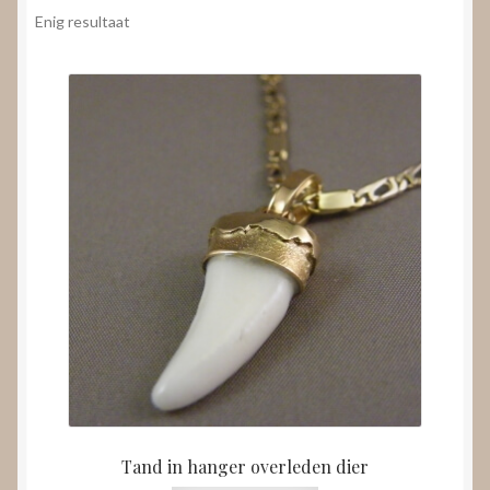
Nieuws
Enig resultaat
Submenu
Video’s
uitvouwen
Tand in hanger overleden dier