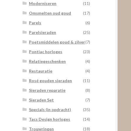
Moderniseren
(11)
Omsmelten oud goud
(17)
Parels
(6)
Parelsieraden
(25)
Poetsmiddelen goud & zilver
(7)
Pontiac horloges
(23)
Relatiegeschenken
(4)
Restauratie
(4)
Rosé gouden sieraden
(11)
Sieraden reparatie
(8)
Sieraden Set
(7)
Specials (in opdracht)
(35)
Tacs Design horloges
(14)
Trouwringen
(18)