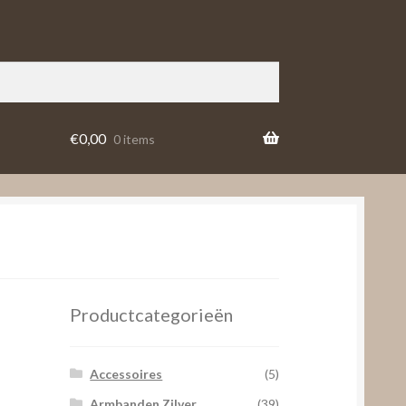
€
0,00
0 items
Productcategorieën
Accessoires
(5)
Armbanden Zilver
(39)