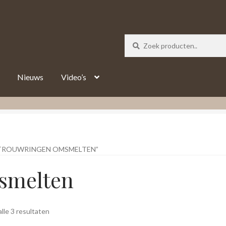
_track = 1;
Nieuws
Video’s
TROUWRINGEN OMSMELTEN”
smelten
Gesorteerd
lle 3 resultaten
op