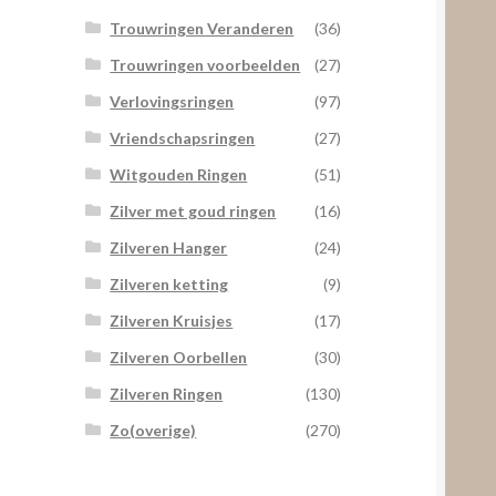
Trouwringen Veranderen
(36)
Trouwringen voorbeelden
(27)
Verlovingsringen
(97)
Vriendschapsringen
(27)
Witgouden Ringen
(51)
Zilver met goud ringen
(16)
Zilveren Hanger
(24)
Zilveren ketting
(9)
Zilveren Kruisjes
(17)
Zilveren Oorbellen
(30)
Zilveren Ringen
(130)
Zo(overige)
(270)