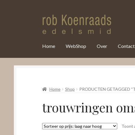
var clicky_custom = clicky_custom || {}; clicky_custom.html_media
Home
WebShop
Over
Contact
Home
Shop
PRODUCTEN GETAGGED “
trouwringen om
Toont a