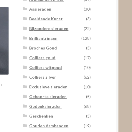
Assieraden
(30)
Beeldende Kunst
(3)
Bijzondere sieraden
(22)
Brilliantringen
(128)
Broches Goud
(3)
Colliers goud
(17)
Colliers witgoud
(10)
Colliers zilver
(62)
n
Exclusieve sieraden
(10)
Geboorte sieraden
(5)
Gedenksieraden
(68)
Geschenken
(3)
Gouden Armbanden
(19)