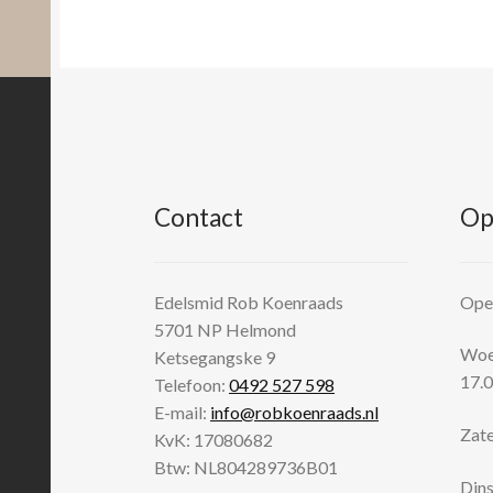
Contact
Op
Edelsmid Rob Koenraads
Open
5701 NP
Helmond
Woen
Ketsegangske 9
17.0
Telefoon:
0492 527 598
E-mail:
info@robkoenraads.nl
Zate
KvK: 17080682
Btw: NL804289736B01
Dins