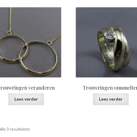
prijs:
laag
naar
hoog
rouwringen veranderen
Trouwringen omsmelte
Lees verder
Lees verder
Gesorteerd
lle 3 resultaten
op