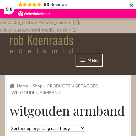
×
53
Reviews
9,8
var clicky_custom = clicky_custom || {};
clicky_custom.html_media_track = 1;
Menu
Home
Home
Shop
PRODUCTEN GETAGGED
WebShop
“WITGOUDEN ARMBAND”
witgouden armband
Over
Contact