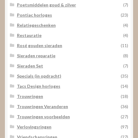
Poetsmiddelen goud & zilver
(7)
Pontiac horloges
(23)
Relatiegeschenken
(4)
Restauratie
(4)
Rosé gouden sieraden
(11)
Sieraden reparatie
(8)
Sieraden Set
(7)
Specials (in opdracht)
(35)
Tacs Design horloges
(14)
Trouwringen
(18)
Trouwringen Veranderen
(36)
Trouwringen voorbeelden
(27)
Verlovingsringen
(97)
Vriendschapsringen
(27)