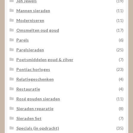
Jéh Jewels
(19)
Mannen sieraden
(11)
Moderniseren
(11)
Omsmelten oud goud
(17)
Parels
(6)
Parelsieraden
(25)
Poetsmiddelen goud & zilver
(7)
Pontiac horloges
(23)
Relatiegeschenken
(4)
Restauratie
(4)
Rosé gouden sieraden
(11)
Sieraden reparatie
(8)
Sieraden Set
(7)
Specials (in opdracht)
(35)