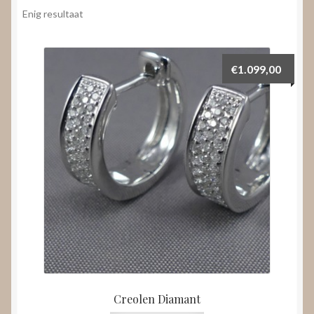
Nieuws
Enig resultaat
Submenu
Video’s
uitvouwen
€
1.099,00
Creolen Diamant