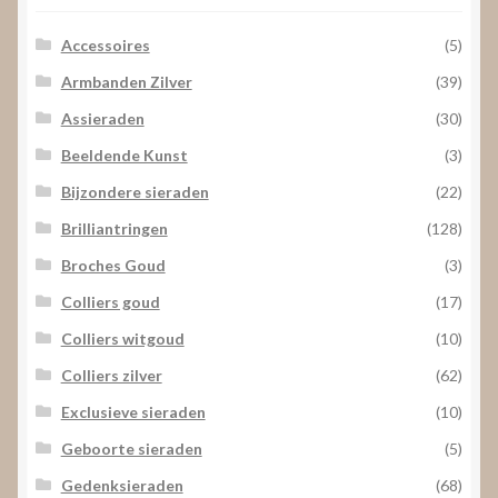
Accessoires
(5)
Armbanden Zilver
(39)
Assieraden
(30)
Beeldende Kunst
(3)
Bijzondere sieraden
(22)
Brilliantringen
(128)
Broches Goud
(3)
Colliers goud
(17)
Colliers witgoud
(10)
Colliers zilver
(62)
Exclusieve sieraden
(10)
Geboorte sieraden
(5)
Gedenksieraden
(68)