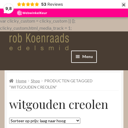
×
53
Reviews
9,8
var clicky_custom = clicky_custom || {};
clicky_custom.html_media_track = 1;
Menu
Home
Home
Shop
PRODUCTEN GETAGGED
WebShop
“WITGOUDEN CREOLEN”
witgouden creolen
Over
Contact