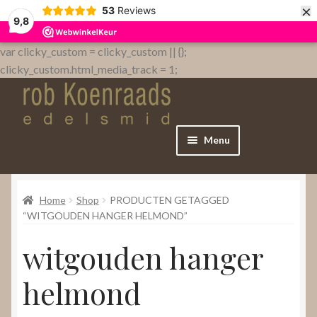
×
53
Reviews
9,8
var clicky_custom = clicky_custom || {};
clicky_custom.html_media_track = 1;
Menu
Home
Home
Shop
PRODUCTEN GETAGGED
WebShop
“WITGOUDEN HANGER HELMOND”
witgouden hanger
Over
helmond
Contact