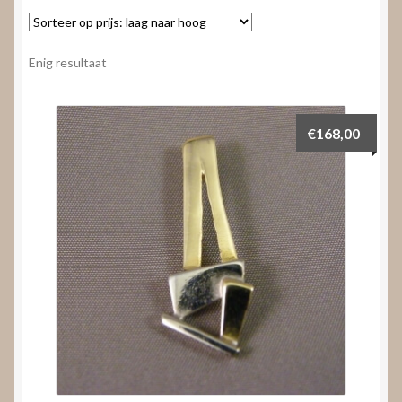
Nieuws
Submenu
Video’s
Enig resultaat
uitvouwen
€
168,00