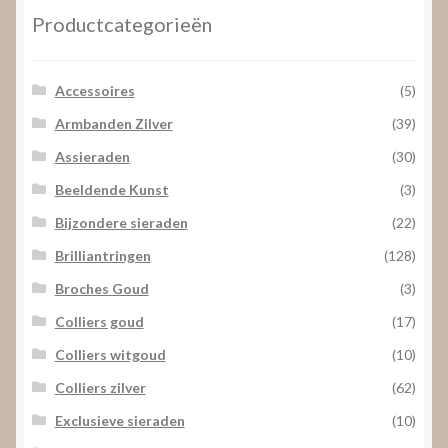
Productcategorieën
Accessoires
(5)
Armbanden Zilver
(39)
Assieraden
(30)
Beeldende Kunst
(3)
Bijzondere sieraden
(22)
Brilliantringen
(128)
Broches Goud
(3)
Colliers goud
(17)
Colliers witgoud
(10)
Colliers zilver
(62)
Exclusieve sieraden
(10)