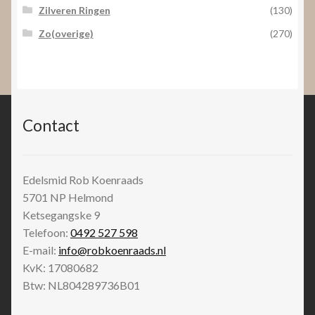
Zilveren Ringen
(130)
Zo(overige)
(270)
Contact
Edelsmid Rob Koenraads
5701 NP
Helmond
Ketsegangske 9
Telefoon:
0492 527 598
E-mail:
info@robkoenraads.nl
KvK: 17080682
Btw: NL804289736B01