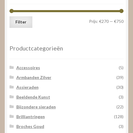
hoog
Min.
Max.
Prijs:
€270
—
€750
Filter
prijs
prijs
Productcategorieën
Accessoires
(5)
Armbanden Zilver
(39)
Assieraden
(30)
Beeldende Kunst
(3)
Bijzondere sieraden
(22)
Brilliantringen
(128)
Broches Goud
(3)