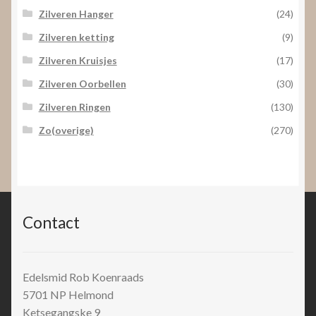
Zilveren Hanger
(24)
Zilveren ketting
(9)
Zilveren Kruisjes
(17)
Zilveren Oorbellen
(30)
Zilveren Ringen
(130)
Zo(overige)
(270)
Contact
Edelsmid Rob Koenraads
5701 NP
Helmond
Ketsegangske 9