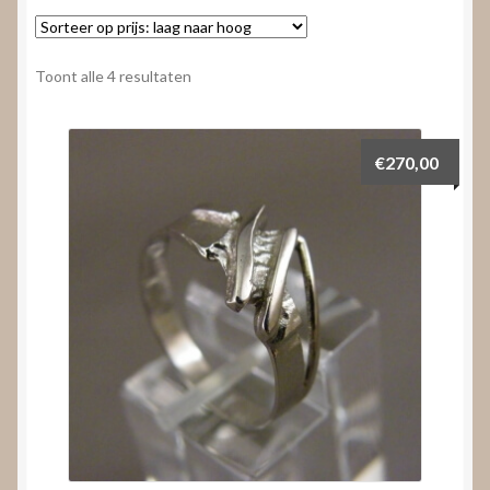
Nieuws
Submenu
Video’s
Gesorteerd
Toont alle 4 resultaten
uitvouwen
op
prijs:
laag
€
270,00
naar
hoog