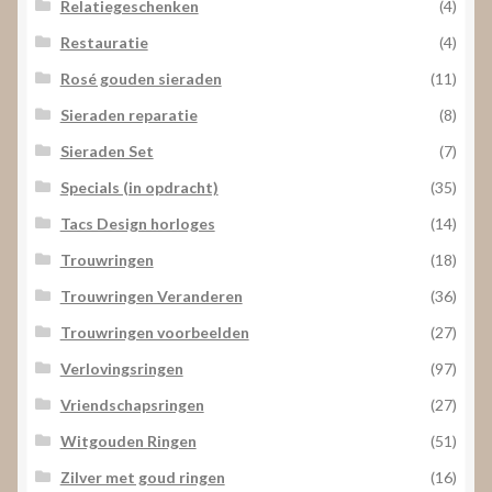
Relatiegeschenken
(4)
Restauratie
(4)
Rosé gouden sieraden
(11)
Sieraden reparatie
(8)
Sieraden Set
(7)
Specials (in opdracht)
(35)
Tacs Design horloges
(14)
Trouwringen
(18)
Trouwringen Veranderen
(36)
Trouwringen voorbeelden
(27)
Verlovingsringen
(97)
Vriendschapsringen
(27)
Witgouden Ringen
(51)
Zilver met goud ringen
(16)