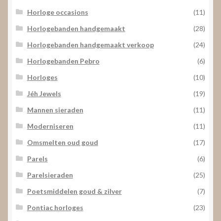
Horloge occasions
(11)
Horlogebanden handgemaakt
(28)
Horlogebanden handgemaakt verkoop
(24)
Horlogebanden Pebro
(6)
Horloges
(10)
Jéh Jewels
(19)
Mannen sieraden
(11)
Moderniseren
(11)
Omsmelten oud goud
(17)
Parels
(6)
Parelsieraden
(25)
Poetsmiddelen goud & zilver
(7)
Pontiac horloges
(23)