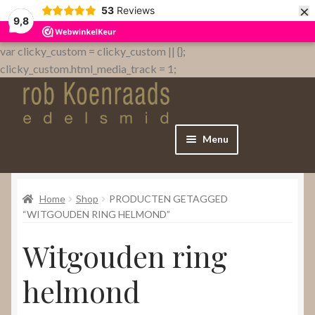
×
53
Reviews
9,8
var clicky_custom = clicky_custom || {};
clicky_custom.html_media_track = 1;
Menu
Home
Home
Shop
PRODUCTEN GETAGGED
WebShop
“WITGOUDEN RING HELMOND”
Witgouden ring
Over
helmond
Contact