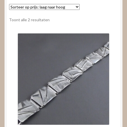
Nieuws
Submenu
Video’s
Gesorteerd
Toont alle 2 resultaten
uitvouwen
op
prijs:
laag
naar
hoog