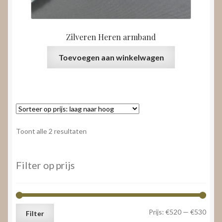
Zilveren Heren armband
Toevoegen aan winkelwagen
Gesorteerd
Toont alle 2 resultaten
op
prijs:
laag
Filter op prijs
naar
hoog
Min.
Max.
Prijs:
€520
—
€530
Filter