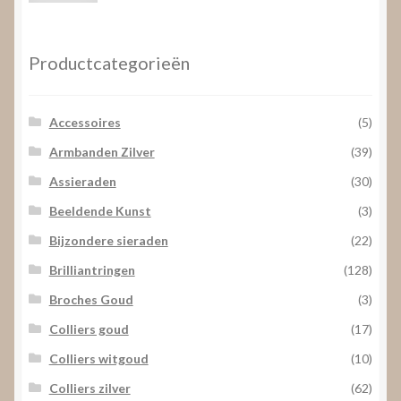
prijs
prijs
Productcategorieën
Accessoires
(5)
Armbanden Zilver
(39)
Assieraden
(30)
Beeldende Kunst
(3)
Bijzondere sieraden
(22)
Brilliantringen
(128)
Broches Goud
(3)
Colliers goud
(17)
Colliers witgoud
(10)
Colliers zilver
(62)