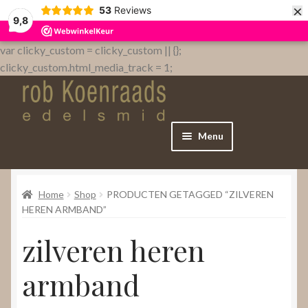
×
53
Reviews
9,8
var clicky_custom = clicky_custom || {};
clicky_custom.html_media_track = 1;
Menu
Home
Home
Shop
PRODUCTEN GETAGGED “ZILVEREN
WebShop
HEREN ARMBAND”
zilveren heren
Over
armband
Contact