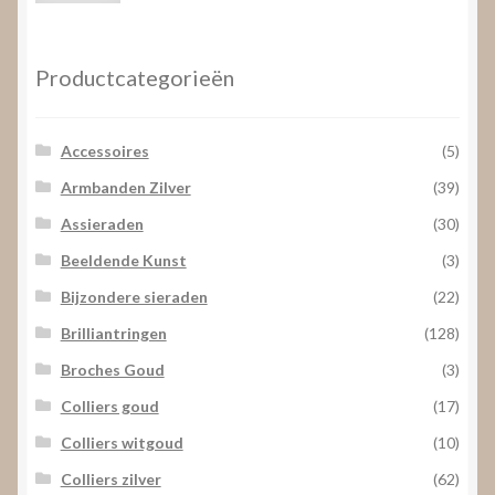
prijs
prijs
Productcategorieën
Accessoires
(5)
Armbanden Zilver
(39)
Assieraden
(30)
Beeldende Kunst
(3)
Bijzondere sieraden
(22)
Brilliantringen
(128)
Broches Goud
(3)
Colliers goud
(17)
Colliers witgoud
(10)
Colliers zilver
(62)