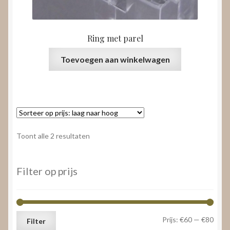
Ring met parel
Toevoegen aan winkelwagen
Gesorteerd
Toont alle 2 resultaten
op
prijs:
laag
Filter op prijs
naar
hoog
Min.
Max.
Prijs:
€60
—
€80
Filter