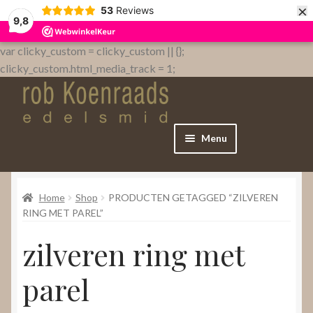
×
53
Reviews
9,8
var clicky_custom = clicky_custom || {};
clicky_custom.html_media_track = 1;
Menu
Home
Home
Shop
PRODUCTEN GETAGGED “ZILVEREN
WebShop
RING MET PAREL”
zilveren ring met
Over
parel
Contact