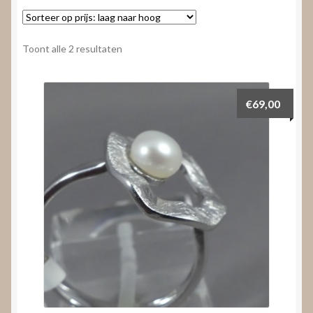
Nieuws
Submenu
Video’s
Gesorteerd
Toont alle 2 resultaten
uitvouwen
op
prijs:
laag
€
69,00
naar
hoog