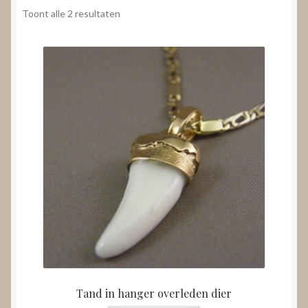
Nieuws
Gesorteerd
Toont alle 2 resultaten
op
Submenu
prijs:
Video’s
uitvouwen
laag
naar
hoog
Tand in hanger overleden dier