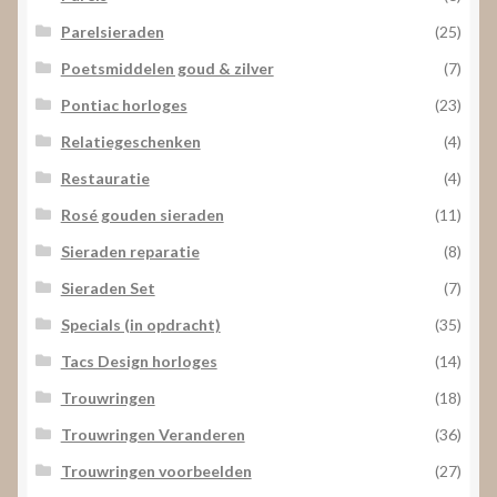
Parelsieraden
(25)
Poetsmiddelen goud & zilver
(7)
Pontiac horloges
(23)
Relatiegeschenken
(4)
Restauratie
(4)
Rosé gouden sieraden
(11)
Sieraden reparatie
(8)
Sieraden Set
(7)
Specials (in opdracht)
(35)
Tacs Design horloges
(14)
Trouwringen
(18)
Trouwringen Veranderen
(36)
Trouwringen voorbeelden
(27)