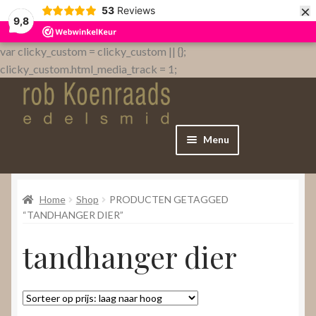
×
53
Reviews
9,8
var clicky_custom = clicky_custom || {};
clicky_custom.html_media_track = 1;
Menu
Home
Home
Shop
PRODUCTEN GETAGGED
WebShop
“TANDHANGER DIER”
tandhanger dier
Over
Contact