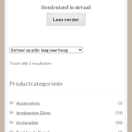
Hondentand in sieraad
Lees verder
Gesorteerd
Toont alle 2 resultaten
op
prijs:
laag
Productcategorieën
naar
hoog
Accessoires
(5)
Armbanden Zilver
(39)
Assieraden
(30)