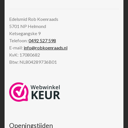
Edelsmid Rob Koenraads
5701 NP
Helmond
Ketsegangske 9
Telefoon:
0492 527 598
E-mail:
info@robkoenraads.nl
KvK: 17080682
Btw: NL804289736B01
Openingstijden