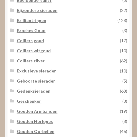
Beeldende Kunst
(3)
Bijzondere sieraden
(22)
Brilliantringen
(128)
Broches Goud
(3)
Colliers goud
(17)
Colliers witgoud
(10)
Colliers zilver
(62)
Exclusieve sieraden
(10)
Geboorte sieraden
(5)
Gedenksieraden
(68)
Geschenken
(3)
Gouden Armbanden
(19)
Gouden Horloges
(8)
Gouden Oorbellen
(46)