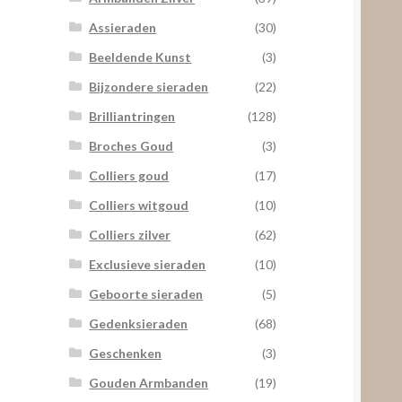
Assieraden
(30)
Beeldende Kunst
(3)
Bijzondere sieraden
(22)
Brilliantringen
(128)
Broches Goud
(3)
Colliers goud
(17)
Colliers witgoud
(10)
Colliers zilver
(62)
Exclusieve sieraden
(10)
Geboorte sieraden
(5)
Gedenksieraden
(68)
Geschenken
(3)
Gouden Armbanden
(19)