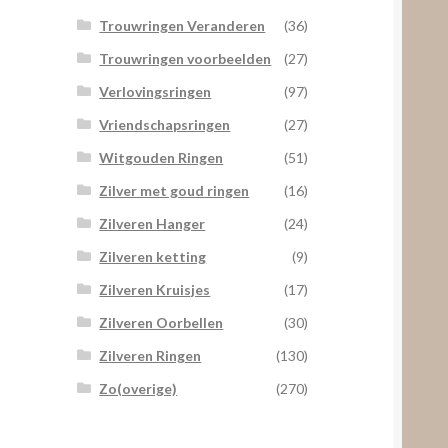
Trouwringen Veranderen
(36)
Trouwringen voorbeelden
(27)
Verlovingsringen
(97)
Vriendschapsringen
(27)
Witgouden Ringen
(51)
Zilver met goud ringen
(16)
Zilveren Hanger
(24)
Zilveren ketting
(9)
Zilveren Kruisjes
(17)
Zilveren Oorbellen
(30)
Zilveren Ringen
(130)
Zo(overige)
(270)