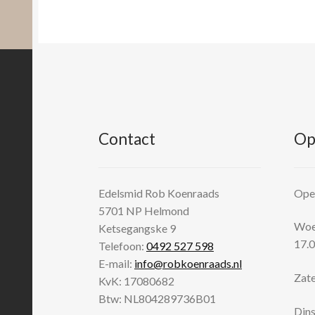
Contact
Op
Edelsmid Rob Koenraads
Open
5701 NP
Helmond
Woen
Ketsegangske 9
17.0
Telefoon:
0492 527 598
E-mail:
info@robkoenraads.nl
Zate
KvK: 17080682
Btw: NL804289736B01
Dins