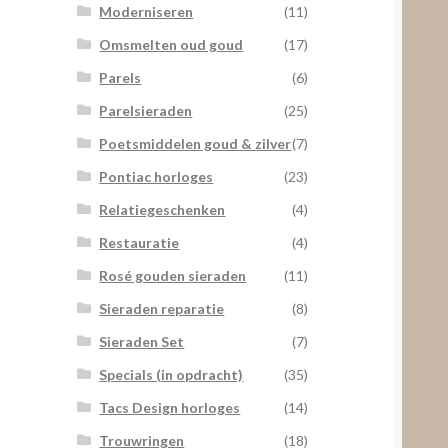
Moderniseren
(11)
Omsmelten oud goud
(17)
Parels
(6)
Parelsieraden
(25)
Poetsmiddelen goud & zilver
(7)
Pontiac horloges
(23)
Relatiegeschenken
(4)
Restauratie
(4)
Rosé gouden sieraden
(11)
Sieraden reparatie
(8)
Sieraden Set
(7)
Specials (in opdracht)
(35)
Tacs Design horloges
(14)
Trouwringen
(18)