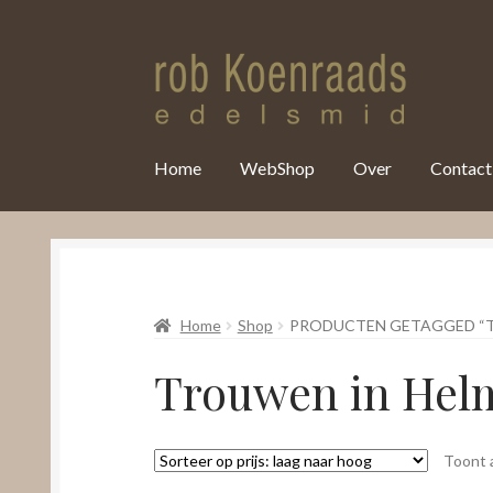
var clicky_custom = clicky_custom || {}; clicky_custom.html_media
Home
WebShop
Over
Contact
Home
Shop
PRODUCTEN GETAGGED “
Trouwen in He
Toont a