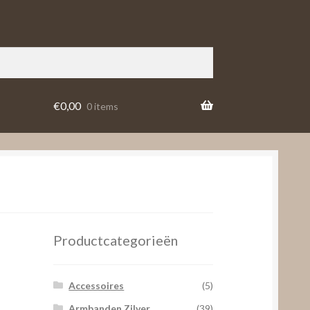
€
0,00
0 items
Productcategorieën
Accessoires
(5)
Armbanden Zilver
(39)