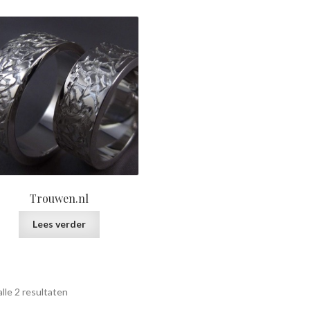
prijs:
laag
naar
hoog
Trouwen.nl
Lees verder
Gesorteerd
lle 2 resultaten
op