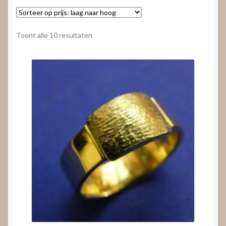
Nieuws
Submenu
Video’s
Gesorteerd
Toont alle 10 resultaten
uitvouwen
op
prijs:
laag
naar
hoog