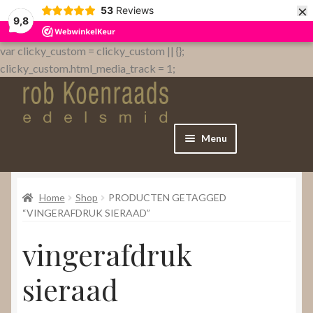
×
53
Reviews
9,8
var clicky_custom = clicky_custom || {};
clicky_custom.html_media_track = 1;
Menu
Home
Home
Shop
PRODUCTEN GETAGGED
WebShop
“VINGERAFDRUK SIERAAD”
vingerafdruk
Over
sieraad
Contact