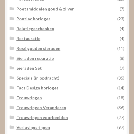
Poetsmiddelen goud & zilver
(7)
Pontiac horloges
(23)
Relatiegeschenken
(4)
Restauratie
(4)
Rosé gouden sieraden
(11)
Sieraden reparatie
(8)
Sieraden Set
(7)
Specials (in opdracht)
(35)
Tacs Design horloges
(14)
Trouwringen
(18)
Trouwringen Veranderen
(36)
Trouwringen voorbeelden
(27)
Verlovingsringen
(97)