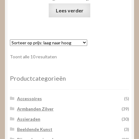
Lees verder
Gesorteerd
Toont alle 10 resultaten
op
prijs:
laag
Productcategorieën
naar
hoog
Accessoires
(5)
Armbanden Zilver
(39)
Assieraden
(30)
Beeldende Kunst
(3)