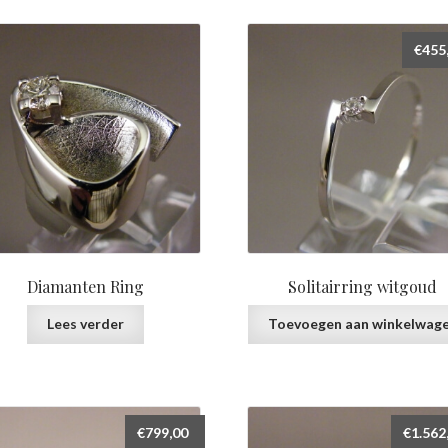
prijs:
laag
€
455
naar
hoog
Diamanten Ring
Solitairring witgoud
Lees verder
Toevoegen aan winkelwag
€
799,00
€
1.562