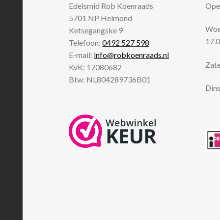
Edelsmid Rob Koenraads
Open
5701 NP
Helmond
Woen
Ketsegangske 9
17.0
Telefoon:
0492 527 598
E-mail:
info@robkoenraads.nl
Zate
KvK: 17080682
Btw: NL804289736B01
Dins