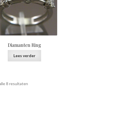
Diamanten Ring
Lees verder
Gesorteerd
lle 8 resultaten
op
prijs:
laag
naar
hoog