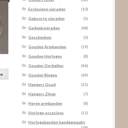
Exclusieve sieraden
(10)
Geboorte sieraden
(5)
Gedenksieraden
(68)
Geschenken
(3)
Gouden Armbanden
(19)
Gouden Horloges
(8)
Gouden Oorbellen
(46)
en
Gouden Ringen
(69)
Hangers Goud
(25)
Hangers Zilver
(7)
Heren armbanden
(8)
Horloge occasions
(11)
Horlogebanden handgemaakt
(28)