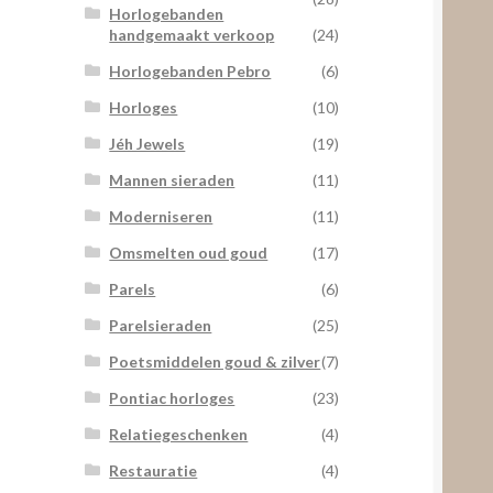
Horlogebanden
handgemaakt verkoop
(24)
Horlogebanden Pebro
(6)
Horloges
(10)
Jéh Jewels
(19)
Mannen sieraden
(11)
Moderniseren
(11)
Omsmelten oud goud
(17)
Parels
(6)
Parelsieraden
(25)
Poetsmiddelen goud & zilver
(7)
Pontiac horloges
(23)
Relatiegeschenken
(4)
Restauratie
(4)