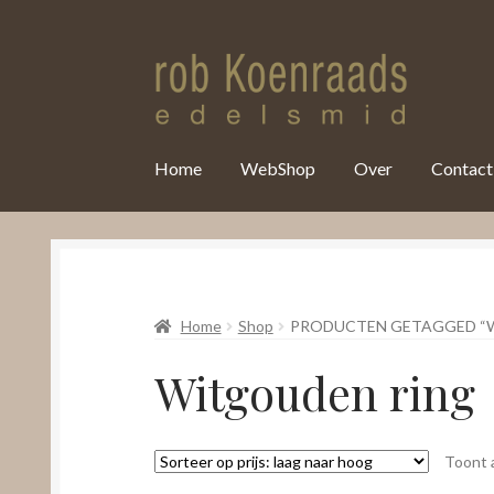
var clicky_custom = clicky_custom || {}; clicky_custom.html_media
Home
WebShop
Over
Contact
Home
Shop
PRODUCTEN GETAGGED “
Witgouden ring
Toont a