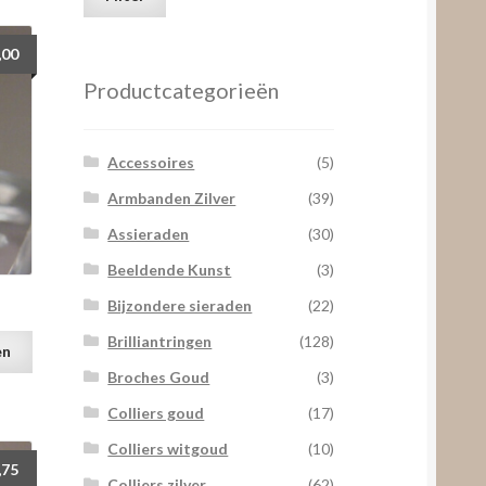
prijs
prijs
,00
Productcategorieën
Accessoires
(5)
Armbanden Zilver
(39)
Assieraden
(30)
Beeldende Kunst
(3)
Bijzondere sieraden
(22)
Brilliantringen
(128)
en
Broches Goud
(3)
Colliers goud
(17)
Colliers witgoud
(10)
,75
Colliers zilver
(62)