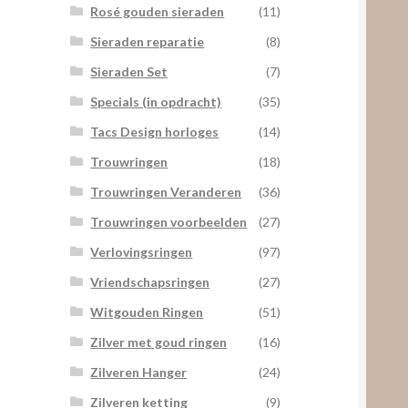
Rosé gouden sieraden
(11)
Sieraden reparatie
(8)
Sieraden Set
(7)
Specials (in opdracht)
(35)
Tacs Design horloges
(14)
Trouwringen
(18)
Trouwringen Veranderen
(36)
Trouwringen voorbeelden
(27)
Verlovingsringen
(97)
Vriendschapsringen
(27)
Witgouden Ringen
(51)
Zilver met goud ringen
(16)
Zilveren Hanger
(24)
Zilveren ketting
(9)