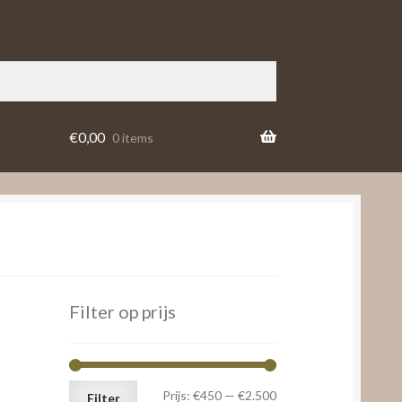
€
0,00
0 items
Filter op prijs
Min.
Max.
Prijs:
€450
—
€2.500
Filter