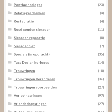
Pontiac horloges
(23)
Relatiegeschenken
(4)
Restauratie
(4)
Rosé gouden sieraden
(11)
Sieraden reparatie
(8)
Sieraden Set
(7)
Specials (in opdracht)
(35)
Tacs Design horloges
(14)
Trouwringen
(18)
Trouwringen Veranderen
(36)
Trouwringen voorbeelden
(27)
Verlovingsringen
(97)
Vriendschapsringen
(27)
Witgouden Ringen
(51)