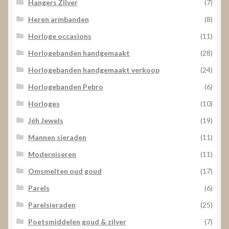
Hangers Zilver
(7)
Heren armbanden
(8)
Horloge occasions
(11)
Horlogebanden handgemaakt
(28)
Horlogebanden handgemaakt verkoop
(24)
Horlogebanden Pebro
(6)
Horloges
(10)
Jéh Jewels
(19)
Mannen sieraden
(11)
Moderniseren
(11)
Omsmelten oud goud
(17)
Parels
(6)
Parelsieraden
(25)
Poetsmiddelen goud & zilver
(7)