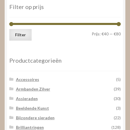
laag
Filter op prijs
naar
hoog
Min.
Max.
Prijs:
€40
—
€80
Filter
prijs
prijs
Productcategorieën
Accessoires
(5)
Armbanden Zilver
(39)
Assieraden
(30)
Beeldende Kunst
(3)
Bijzondere sieraden
(22)
Brilliantringen
(128)