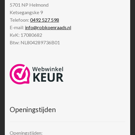
5701 NP
Helmond
Ketsegangske 9
Telefoon:
0492 527 598
E-mail:
info@robkoenraads.nl
KvK: 17080682
Btw: NL804289736B01
Openingstijden
Openingstijden: