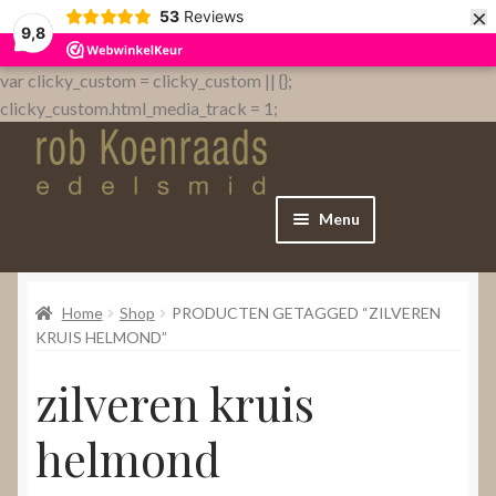
×
53
Reviews
9,8
var clicky_custom = clicky_custom || {};
clicky_custom.html_media_track = 1;
Menu
Home
Home
Shop
PRODUCTEN GETAGGED “ZILVEREN
WebShop
KRUIS HELMOND”
zilveren kruis
Over
helmond
Contact