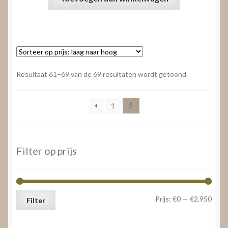
Gesorteerd
Resultaat 61–69 van de 69 resultaten wordt getoond
op
prijs:
1
2
laag
naar
hoog
Filter op prijs
Min.
Max.
Prijs:
€0
—
€2.950
Filter
prijs
prijs