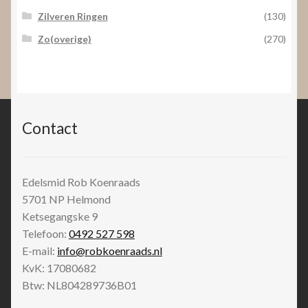
Zilveren Ringen
(130)
Zo(overige)
(270)
Contact
Edelsmid Rob Koenraads
5701 NP
Helmond
Ketsegangske 9
Telefoon:
0492 527 598
E-mail:
info@robkoenraads.nl
KvK: 17080682
Btw: NL804289736B01