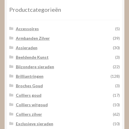
Productcategorieën
Accessoires
(5)
Armbanden Zilver
(39)
Assieraden
(30)
Beeldende Kunst
(3)
Bijzondere sieraden
(22)
Brilliantringen
(128)
Broches Goud
(3)
Colliers goud
(17)
Colliers witgoud
(10)
Colliers zilver
(62)
Exclusieve sieraden
(10)