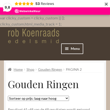
×
53
Reviews
9,8
var clicky_custom = clicky_custom || {};
clicky_custom.html_media_track = 1;
Menu
Home
Home
Shop
Gouden Ringen
PAGINA 2
WebShop
Gouden Ringen
Over
Contact
Gesorteerd
Resultaat 61–69 van de 69 resultaten wordt getoond