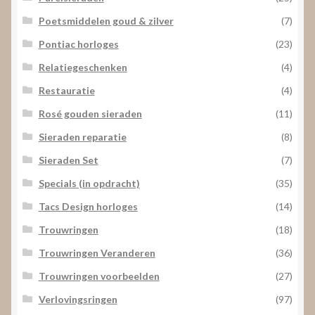
Poetsmiddelen goud & zilver
(7)
Pontiac horloges
(23)
Relatiegeschenken
(4)
Restauratie
(4)
Rosé gouden sieraden
(11)
Sieraden reparatie
(8)
Sieraden Set
(7)
Specials (in opdracht)
(35)
Tacs Design horloges
(14)
Trouwringen
(18)
Trouwringen Veranderen
(36)
Trouwringen voorbeelden
(27)
Verlovingsringen
(97)