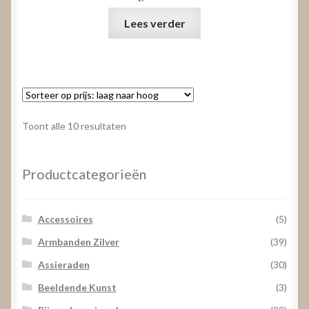
Lees verder
Gesorteerd
Toont alle 10 resultaten
op
prijs:
laag
Productcategorieën
naar
hoog
Accessoires
(5)
Armbanden Zilver
(39)
Assieraden
(30)
Beeldende Kunst
(3)