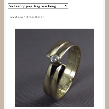
Nieuws
Submenu
Video’s
Gesorteerd
Toont alle 10 resultaten
uitvouwen
op
prijs:
laag
naar
hoog