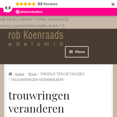
×
53
Reviews
9,8
var clicky_custom = clicky_custom || {};
clicky_custom.html_media_track = 1;
Menu
Home
Home
Shop
PRODUCTEN GETAGGED
WebShop
“TROUWRINGEN VERANDEREN”
trouwringen
Over
veranderen
Contact