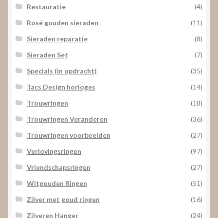
Restauratie
(4)
Rosé gouden sieraden
(11)
Sieraden reparatie
(8)
Sieraden Set
(7)
Specials (in opdracht)
(35)
Tacs Design horloges
(14)
Trouwringen
(18)
Trouwringen Veranderen
(36)
Trouwringen voorbeelden
(27)
Verlovingsringen
(97)
Vriendschapsringen
(27)
Witgouden Ringen
(51)
Zilver met goud ringen
(16)
Zilveren Hanger
(24)