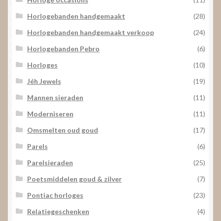
Horlogebanden handgemaakt
(28)
Horlogebanden handgemaakt verkoop
(24)
Horlogebanden Pebro
(6)
Horloges
(10)
Jéh Jewels
(19)
Mannen sieraden
(11)
Moderniseren
(11)
Omsmelten oud goud
(17)
Parels
(6)
Parelsieraden
(25)
Poetsmiddelen goud & zilver
(7)
Pontiac horloges
(23)
Relatiegeschenken
(4)