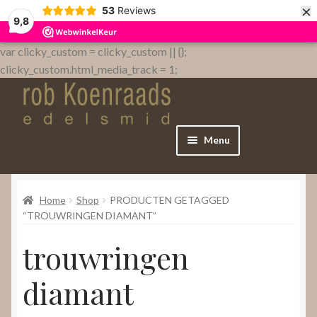
×
53
Reviews
9,8
var clicky_custom = clicky_custom || {};
clicky_custom.html_media_track = 1;
Menu
Home
Home
Shop
PRODUCTEN GETAGGED
WebShop
“TROUWRINGEN DIAMANT”
trouwringen
Over
diamant
Contact