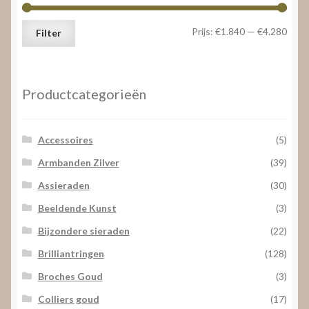
Min.
Max.
Prijs:
€1.840
—
€4.280
Filter
prijs
prijs
Productcategorieën
Accessoires
(5)
Armbanden Zilver
(39)
Assieraden
(30)
Beeldende Kunst
(3)
Bijzondere sieraden
(22)
Brilliantringen
(128)
Broches Goud
(3)
Colliers goud
(17)