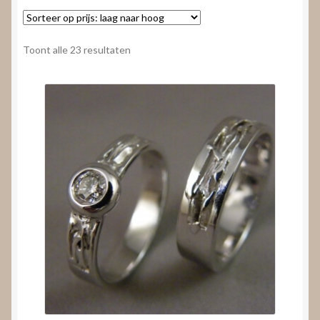
Nieuws
Submenu
Video’s
Gesorteerd
Toont alle 23 resultaten
uitvouwen
op
prijs:
laag
naar
hoog