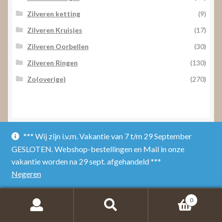
Zilveren ketting
(9)
Zilveren Kruisjes
(17)
Zilveren Oorbellen
(30)
Zilveren Ringen
(130)
Zo(overige)
(270)
*** Wij zijn i.v.m. Vakantie van 7 t/m 29 September
Contact
GESLOTEN. Webshop-bestellingen en Mail in onze
vakantie worden na 29 sept. afgehandeld ***
Negeren
Edelsmid Rob Koenraads
5701 NP
Helmond
0
Ketsegangske 9
Telefoon:
0492 527 598